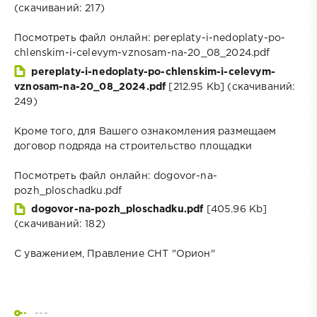
(cкачиваний: 217)
Посмотреть файл онлайн: pereplaty-i-nedoplaty-po-
chlenskim-i-celevym-vznosam-na-20_08_2024.pdf
pereplaty-i-nedoplaty-po-chlenskim-i-celevym-
vznosam-na-20_08_2024.pdf
[212.95 Kb] (cкачиваний:
249)
Кроме того, для Вашего ознакомления размещаем
договор подряда на строительство площадки
Посмотреть файл онлайн: dogovor-na-
pozh_ploschadku.pdf
dogovor-na-pozh_ploschadku.pdf
[405.96 Kb]
(cкачиваний: 182)
С уважением, Правление СНТ "Орион"
---